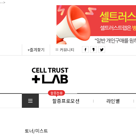
-->
+즐겨찾기
커뮤니티
할증전용
할증프로모션
라인별
토너/미스트