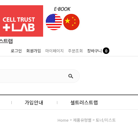
0
로그인
회원가입
마이페이지
주문조회
장바구니
가입안내
셀트러스트랩
>
>
Home
제품유형별
토너/미스트