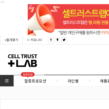
-->
+즐겨찾기
커뮤니티
할증전용
할증프로모션
라인별
제품