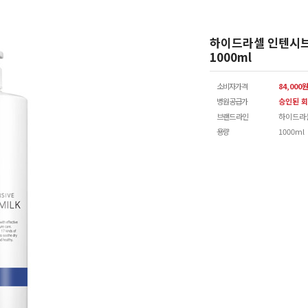
하이드라셀 인텐시브
1000ml
소비자가격
84,000
병원공급가
승인된 회
브랜드 라인
하이드라
용량
1000ml