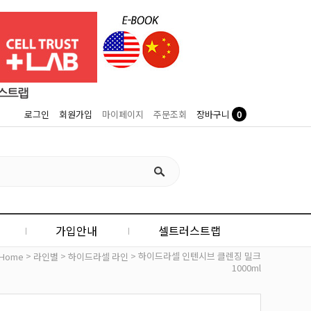
0
로그인
회원가입
마이페이지
주문조회
장바구니
가입안내
셀트러스트랩
>
>
> 하이드라셀 인텐시브 클렌징 밀크
Home
라인별
하이드라셀 라인
1000ml