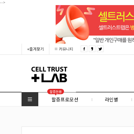
-->
+즐겨찾기
커뮤니티
할증전용
할증프로모션
라인별