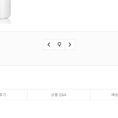
후기
상품 Q&A
배