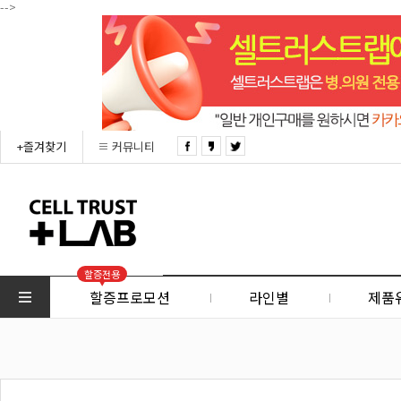
-->
+즐겨찾기
커뮤니티
할증전용
할증프로모션
라인별
제품