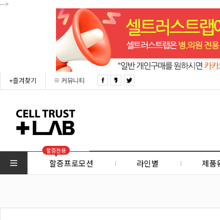
-->
+즐겨찾기
커뮤니티
할증전용
할증프로모션
라인별
제품