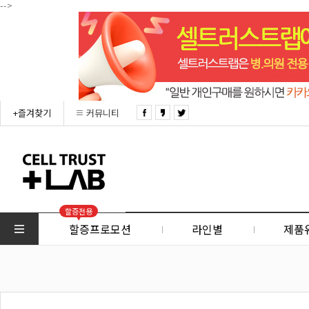
-->
+즐겨찾기
커뮤니티
할증전용
할증프로모션
라인별
제품