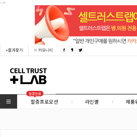
-->
+즐겨찾기
커뮤니티
할증전용
할증프로모션
라인별
제품