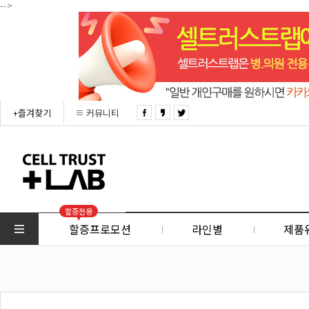
-->
+즐겨찾기
커뮤니티
할증전용
할증프로모션
라인별
제품