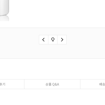
후기
상품 Q&A
배