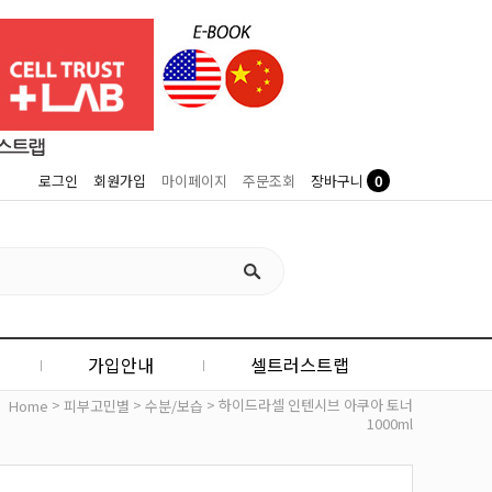
0
로그인
회원가입
마이페이지
주문조회
장바구니
가입안내
셀트러스트랩
>
>
> 하이드라셀 인텐시브 아쿠아 토너
Home
피부고민별
수분/보습
1000ml