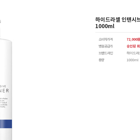
하이드라셀 인텐시브
1000ml
소비자가격
72,000
병원공급가
승인된 회
브랜드 라인
하이드라
용량
1000ml