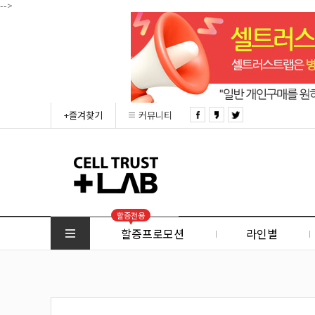
-->
+즐겨찾기
커뮤니티
할증전용
할증프로모션
라인별