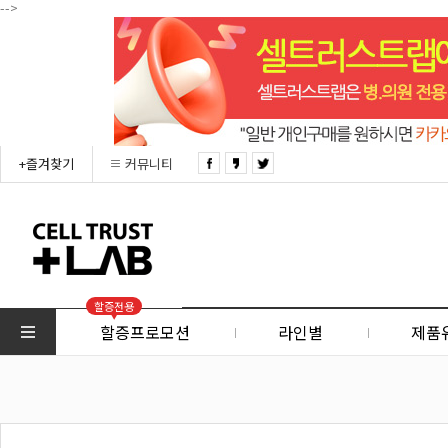
-->
+즐겨찾기
커뮤니티
할증전용
할증프로모션
라인별
제품