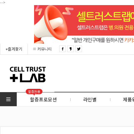
-->
+즐겨찾기
커뮤니티
할증전용
할증프로모션
라인별
제품