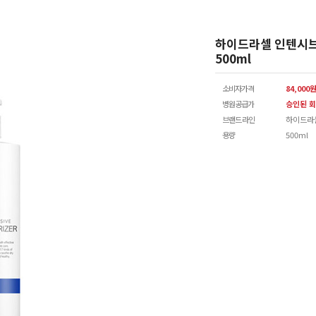
하이드라셀 인텐시
500ml
소비자가격
84,000
병원공급가
승인된 회
브랜드 라인
하이드라
용량
500ml