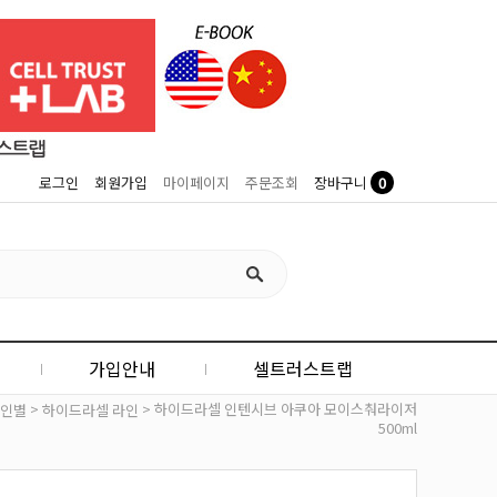
0
로그인
회원가입
마이페이지
주문조회
장바구니
가입안내
셀트러스트랩
>
> 하이드라셀 인텐시브 아쿠아 모이스춰라이저
인별
하이드라셀 라인
500ml