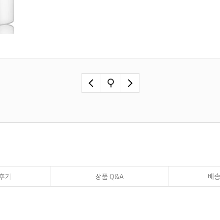
후기
상품 Q&A
배