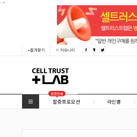
-->
+즐겨찾기
커뮤니티
할증전용
할증프로모션
라인별