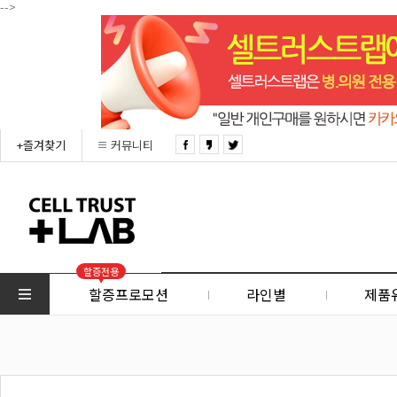
-->
+즐겨찾기
커뮤니티
할증전용
할증프로모션
라인별
제품