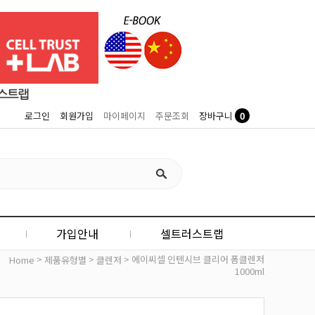
0
로그인
회원가입
마이페이지
주문조회
장바구니
가입안내
셀트러스트랩
>
>
> 에이씨셀 인텐시브 클리어 폼클렌저
Home
제품유형별
클렌저
1000ml