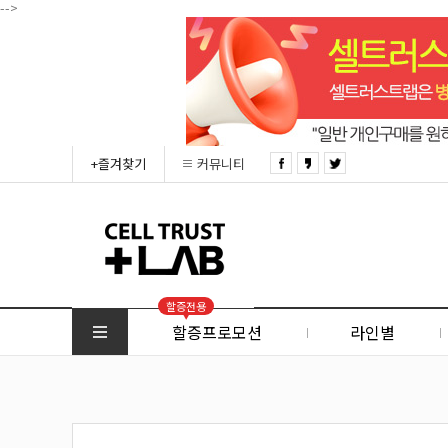
-->
+즐겨찾기
커뮤니티
할증전용
할증프로모션
라인별