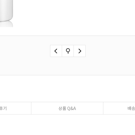
후기
상품 Q&A
배