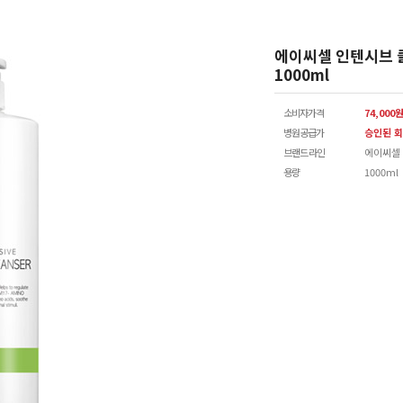
에이씨셀 인텐시브 
1000ml
소비자가격
74,000
병원공급가
승인된 회
브랜드 라인
에이씨셀
용량
1000ml