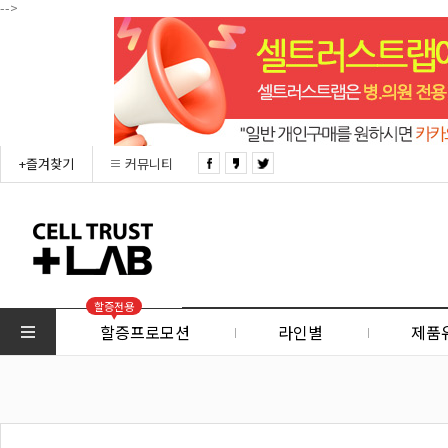
-->
+즐겨찾기
커뮤니티
할증전용
할증프로모션
라인별
제품