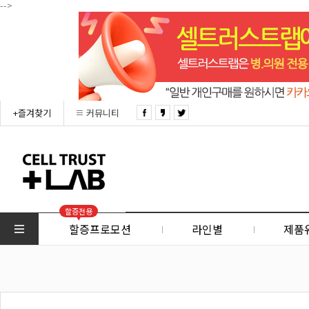
-->
+즐겨찾기
커뮤니티
할증전용
할증프로모션
라인별
제품