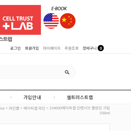
0
로그인
회원가입
마이페이지
주문조회
장바구니
가입안내
셀트러스트랩
>
>
> 104000에이씨셀 인텐시브 밸런싱 크림
me
라인별
에이씨셀 라인
500ml