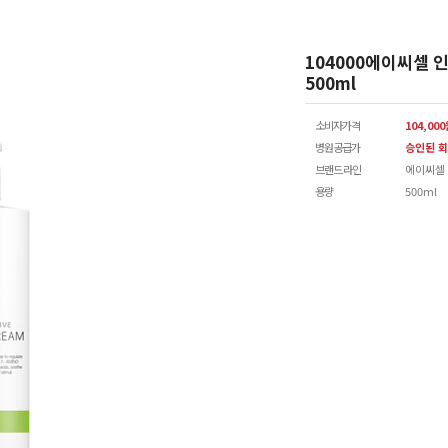
104000에이씨셀 
500ml
소비자가격
104,00
병원공급가
승인된 회
브랜드 라인
에이씨셀
용량
500ml