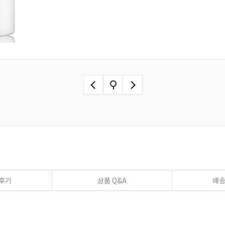
후기
상품 Q&A
배