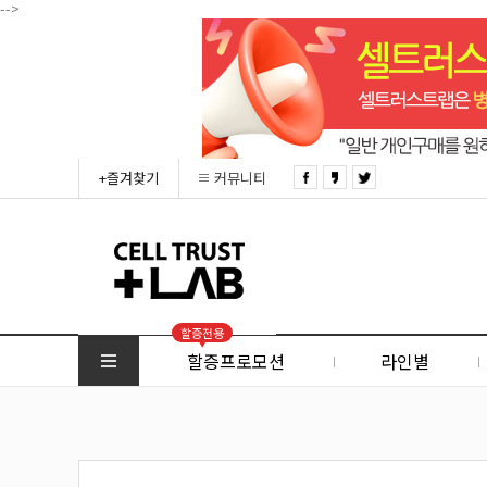
-->
+즐겨찾기
커뮤니티
할증전용
할증프로모션
라인별