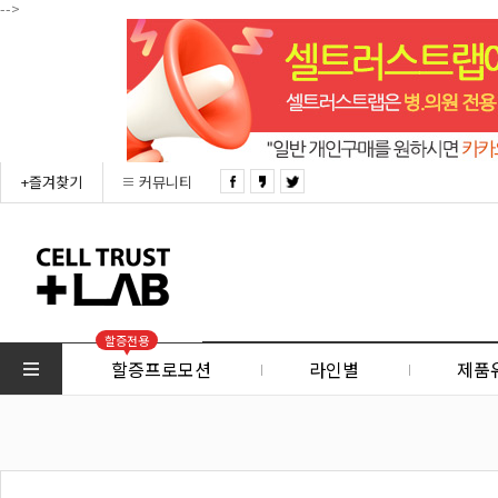
-->
+즐겨찾기
커뮤니티
할증전용
할증프로모션
라인별
제품