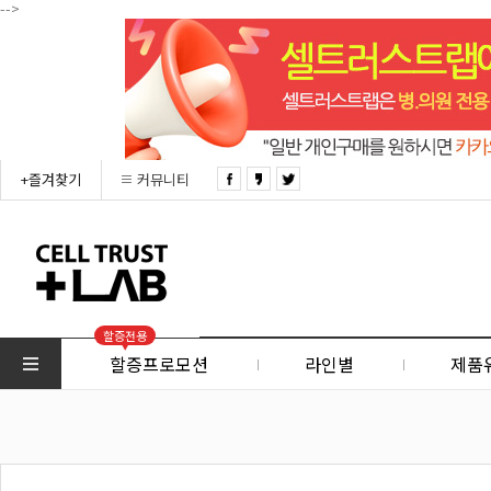
-->
+즐겨찾기
커뮤니티
할증전용
할증프로모션
라인별
제품