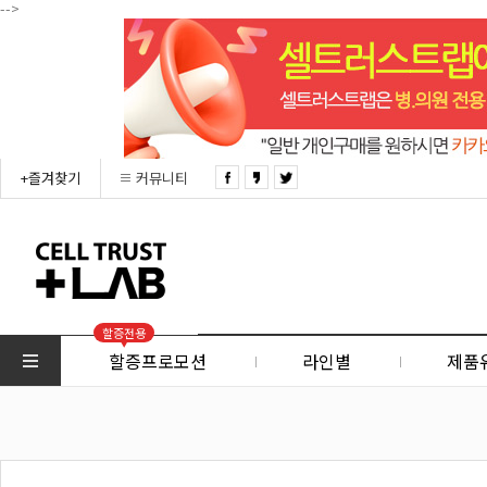
-->
+즐겨찾기
커뮤니티
할증전용
할증프로모션
라인별
제품