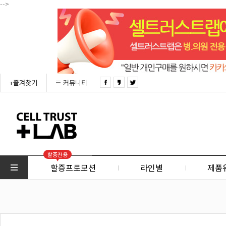
-->
+즐겨찾기
커뮤니티
할증전용
할증프로모션
라인별
제품