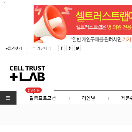
-->
+즐겨찾기
커뮤니티
할증전용
할증프로모션
라인별
제품