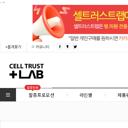
-->
+즐겨찾기
커뮤니티
할증전용
할증프로모션
라인별
제품