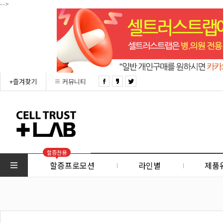
-->
+즐겨찾기
커뮤니티
할증전용
할증프로모션
라인별
제품