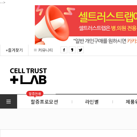
-->
+즐겨찾기
커뮤니티
할증전용
할증프로모션
라인별
제품