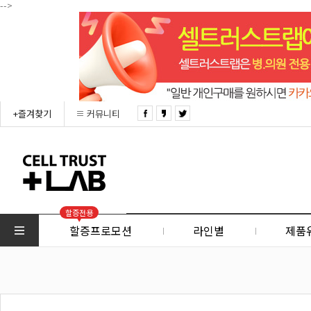
-->
+즐겨찾기
커뮤니티
할증전용
할증프로모션
라인별
제품