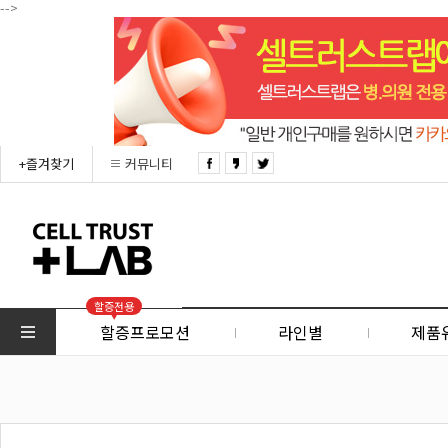
-->
+즐겨찾기
커뮤니티
할증전용
할증프로모션
라인별
제품