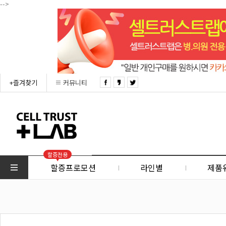
-->
+즐겨찾기
커뮤니티
할증전용
할증프로모션
라인별
제품