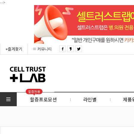
-->
+즐겨찾기
커뮤니티
할증전용
할증프로모션
라인별
제품