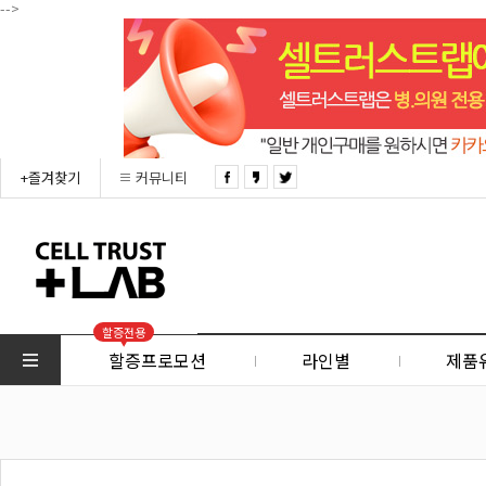
-->
+즐겨찾기
커뮤니티
할증전용
할증프로모션
라인별
제품