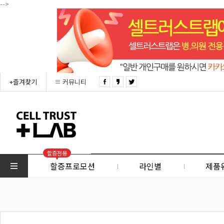
-->
+즐겨찾기
커뮤니티
할증전용
할증프로모션
라인별
제품