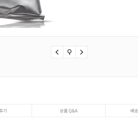
후기
상품 Q&A
배