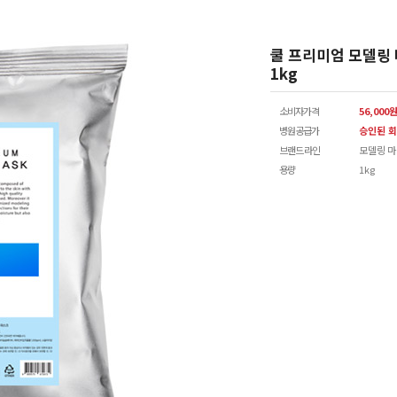
쿨 프리미엄 모델링
1kg
소비자가격
56,000
병원공급가
승인된 회
브랜드 라인
모델링 
용량
1kg