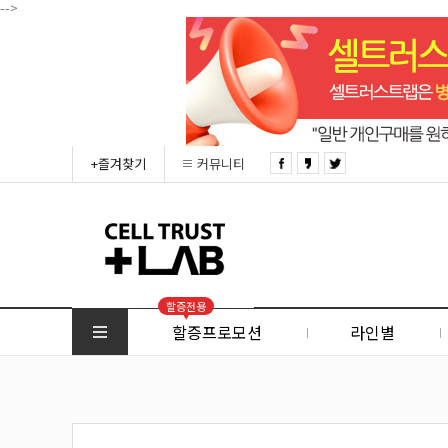
-->
+즐겨찾기
커뮤니티
할증전용
할증프로모션
라인별