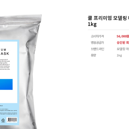
쿨 프리미엄 모델링
1kg
소비자가격
56,000
병원공급가
승인된 회
브랜드 라인
모델링 
용량
1kg