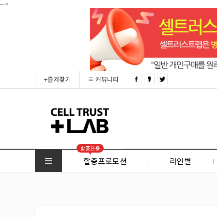
-->
+즐겨찾기
커뮤니티
할증전용
할증프로모션
라인별