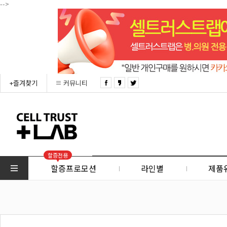
-->
+즐겨찾기
커뮤니티
할증전용
할증프로모션
라인별
제품