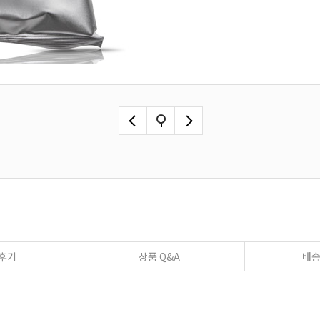
후기
상품 Q&A
배