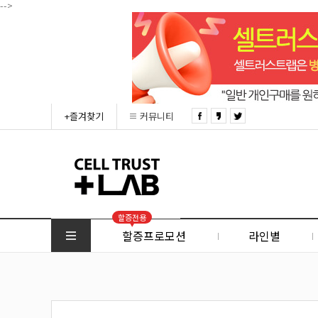
-->
+즐겨찾기
커뮤니티
할증전용
할증프로모션
라인별