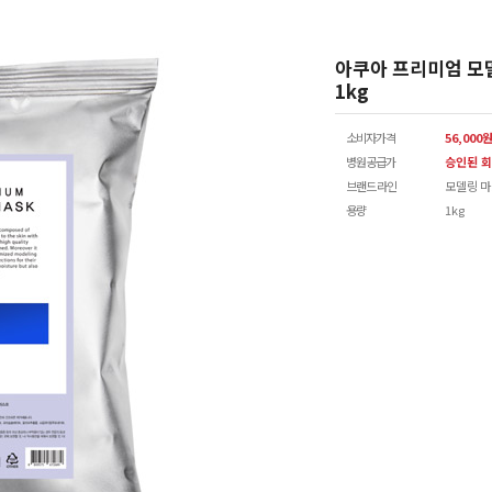
아쿠아 프리미엄 모
1kg
소비자가격
56,000
병원공급가
승인된 회
브랜드 라인
모델링 
용량
1kg