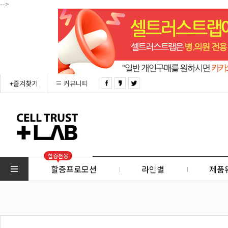
-->
+즐겨찾기
커뮤니티
할증전용
할증프로모션
라인별
제품