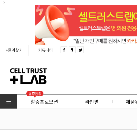
-->
+즐겨찾기
커뮤니티
할증전용
할증프로모션
라인별
제품