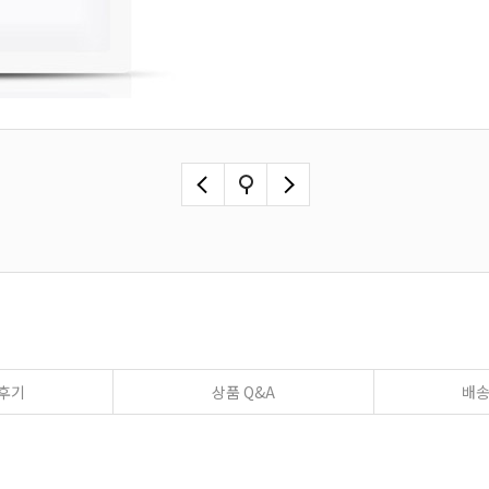
후기
상품 Q&A
배