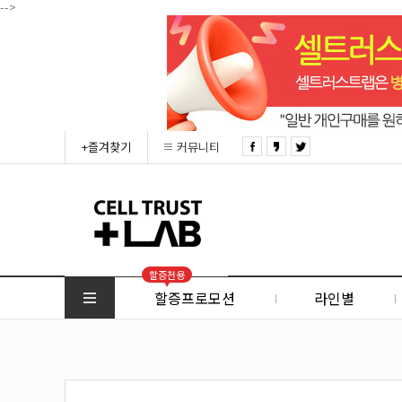
-->
+즐겨찾기
커뮤니티
할증전용
할증프로모션
라인별