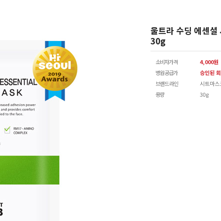
울트라 수딩 에센셜
30g
소비자가격
4,000원
병원공급가
승인된 회
브랜드 라인
시트마스
용량
30g