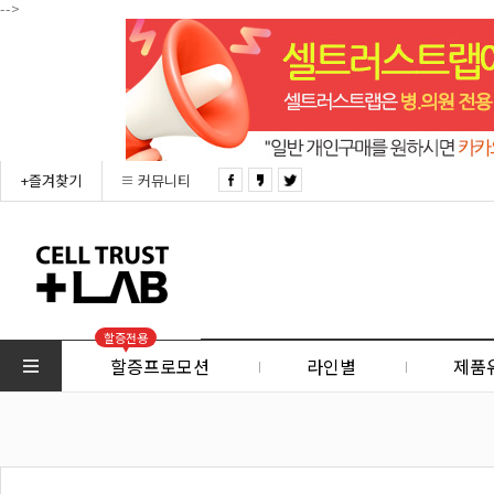
-->
+즐겨찾기
커뮤니티
할증전용
할증프로모션
라인별
제품