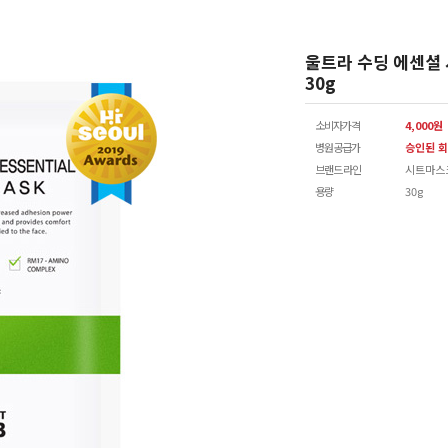
울트라 수딩 에센셜
30g
소비자가격
4,000원
병원공급가
승인된 회
브랜드 라인
시트마스
용량
30g