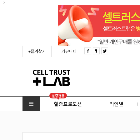
-->
+즐겨찾기
커뮤니티
할증전용
할증프로모션
라인별