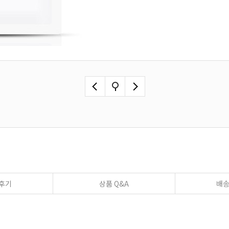
후기
상품 Q&A
배