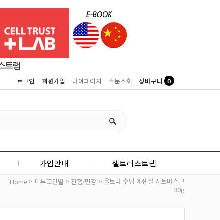
0
로그인
회원가입
마이페이지
주문조회
장바구니
가입안내
셀트러스트랩
>
>
> 울트라 수딩 에센셜 시트마스크
Home
피부고민별
진정/민감
30g