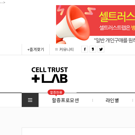
-->
+즐겨찾기
커뮤니티
할증전용
할증프로모션
라인별