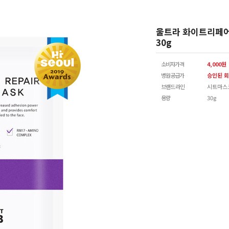
울트라 화이트리페
30g
소비자가격
4,000원
병원공급가
승인된 회
브랜드 라인
시트마스
용량
30g