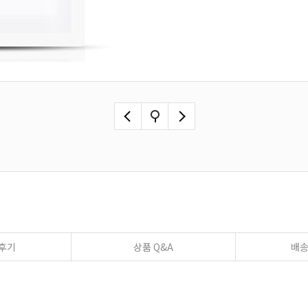
후기
상품 Q&A
배