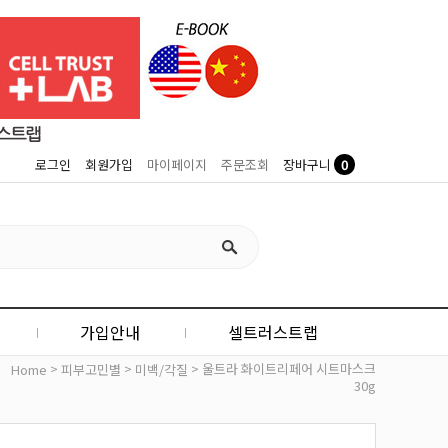
0
로그인
회원가입
마이페이지
주문조회
장바구니
가입안내
셀트러스트랩
>
>
> 울트라 화이트리페어 시트마스크
Home
피부고민별
미백/각질
30g