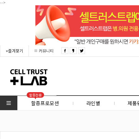
-->
+즐겨찾기
커뮤니티
할증전용
할증프로모션
라인별
제품