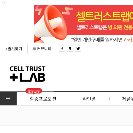
-->
+즐겨찾기
커뮤니티
할증전용
할증프로모션
라인별
제품