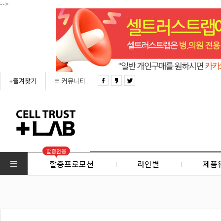
-->
+즐겨찾기
커뮤니티
할증전용
할증프로모션
라인별
제품