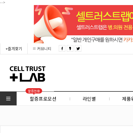
-->
+즐겨찾기
커뮤니티
할증전용
할증프로모션
라인별
제품