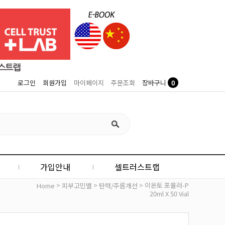
0
로그인
회원가입
마이페이지
주문조회
장바구니
가입안내
셀트러스트랩
>
>
> 이온토 포뮬러-P
Home
피부고민별
탄력/주름개선
20ml X 50 Vial