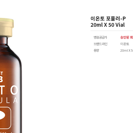
이온토 포뮬러-P
20ml X 50 Vial
병원공급가
승인된 회
브랜드 라인
이온토
용량
20ml X 5