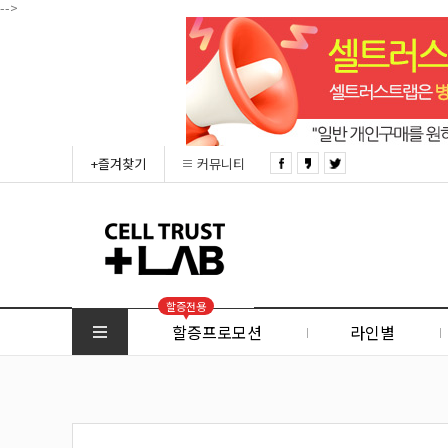
-->
+즐겨찾기
커뮤니티
할증전용
할증프로모션
라인별