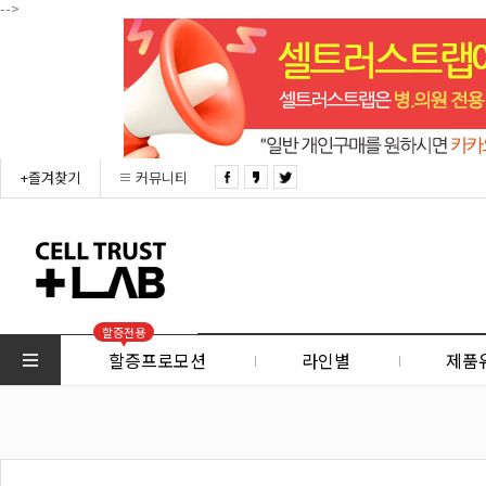
-->
+즐겨찾기
커뮤니티
할증전용
할증프로모션
라인별
제품