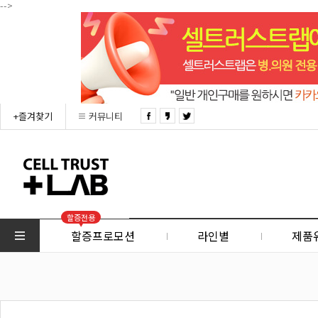
-->
+즐겨찾기
커뮤니티
할증전용
할증프로모션
라인별
제품