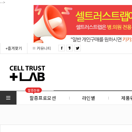
-->
+즐겨찾기
커뮤니티
할증전용
할증프로모션
라인별
제품