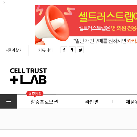
-->
+즐겨찾기
커뮤니티
할증전용
할증프로모션
라인별
제품